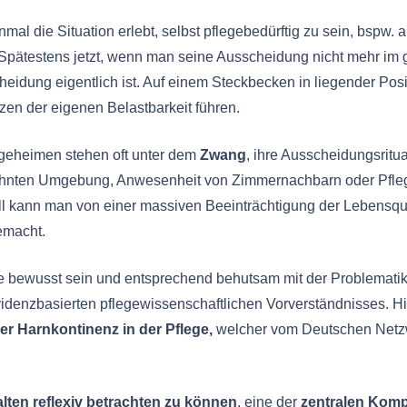
nmal die Situation erlebt, selbst pflegebedürftig zu sein, bspw.
pätestens jetzt, wenn man seine Ausscheidung nicht mehr im
heidung eigentlich ist. Auf einem Steckbecken in liegender Pos
en der eigenen Belastbarkeit führen.
egeheimen stehen oft unter dem
Zwang
, ihre Ausscheidungsritua
wohnten Umgebung, Anwesenheit von Zimmernachbarn oder Pflege
l kann man von einer massiven Beeinträchtigung der Lebensqu
macht.
che bewusst sein und entsprechend behutsam mit der Problem
denzbasierten pflegewissenschaftlichen Vorverständnisses. Hier
r Harnkontinenz in der Pflege,
welcher vom Deutschen Netzwe
alten reflexiv betrachten zu können
, eine der
zentralen Kom