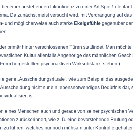
bei einer bestehenden Inkontinenz zu einer Art Spießrutenlauf f
ma. Da zunächst meist versucht wird, mit Verdrängung auf da
m-
und möglicherweise auch starke
Ekelgefühle
gegenüber dem
ben.
der primär hinter verschlossenen Türen stattfindet. Man möcht
westlichen Kultur allenfalls Angehörige des männlichen Geschle
er Form hergestellten psychoaktiven Wirksubstanz stehen.)
 eigene „Ausscheidungsrituale“, wie zum Beispiel das ausged
he Ausscheidung nicht nur ein lebensnotwendiges Bedürfnis dar, 
ividualisiert ist.
en eines Menschen auch und gerade von seiner psychischen Ve
ituationen zurückerinnert, wie z. B. eine bevorstehende Prüfung
n zu führen, welches nur noch mühsam unter Kontrolle gehalte