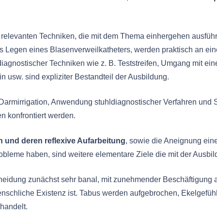
 relevanten Techniken, die mit dem Thema einhergehen ausführli
 das Legen eines Blasenverweilkatheters, werden praktisch an e
 diagnostischer Techniken wie z. B. Teststreifen, Umgang mit e
n usw. sind expliziter Bestandteil der Ausbildung.
r Darmirrigation, Anwendung stuhldiagnostischer Verfahren u
n konfrontiert werden.
 und deren reflexive Aufarbeitung
, sowie die Aneignung ei
obleme haben, sind weitere elementare Ziele die mit der Ausbi
heidung zunächst sehr banal, mit zunehmender Beschäftigung ab
menschliche Existenz ist. Tabus werden aufgebrochen, Ekelgefü
andelt.