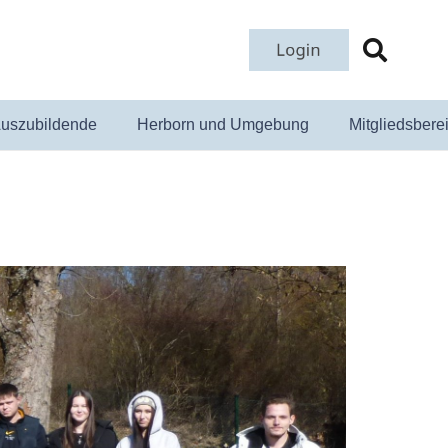
uszubildende
Herborn und Umgebung
Mitgliedsbere